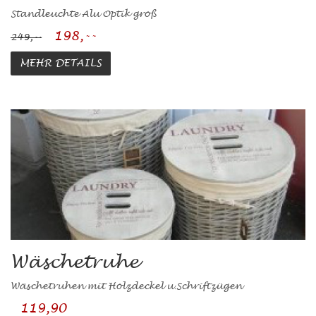
Standleuchte Alu Optik groß
198,--
249,--
MEHR DETAILS
Wäschetruhe
Wäschetruhen mit Holzdeckel u.Schriftzügen
119,90