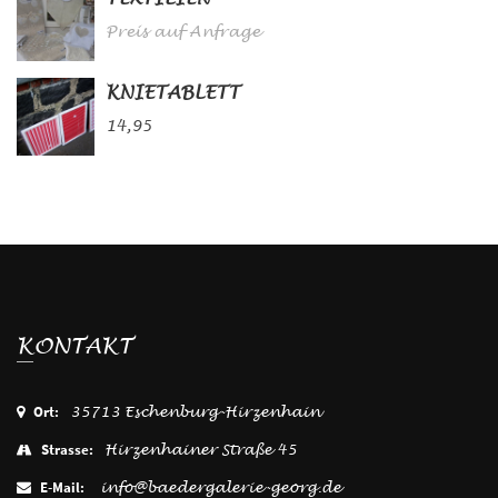
Preis auf Anfrage
KNIETABLETT
14,95
KONTAKT
Ort:
35713 Eschenburg-Hirzenhain
Strasse:
Hirzenhainer Straße 45
E-Mail:
info@baedergalerie-georg.de